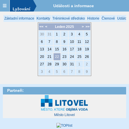
Události a informace
Lyžování
Základní informace
Kontakty
Tréninkové středisko
Historie
Členové
Událost
<<
<
Leden 2025
>
>>
30
31
1
2
3
4
5
6
7
8
9
10
11
12
13
14
15
16
17
18
19
20
21
22
23
24
25
26
27
28
29
30
31
1
2
3
4
5
6
7
8
9
Partneři:
Město Litovel