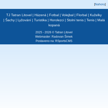
[
Nahoru
]
TJ Tatran Litovel
|
Házená
|
Fotbal
|
Volejbal
|
Florbal
|
Kuželky
|
Šachy
|
Lyžování
|
Turistika
|
Horolezci
|
Stolní tenis
|
Tenis
|
Malá
kopaná
2025 - 2026 © Tatran Litovel
Webmaster:
Radovan Šimek
Postaveno na:
RSportsCMS