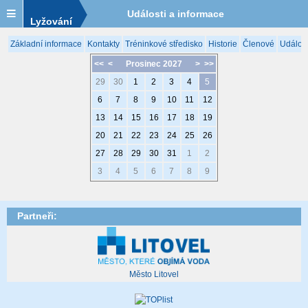
Události a informace
Lyžování
Základní informace
Kontakty
Tréninkové středisko
Historie
Členové
Událost
<<
<
Prosinec 2027
>
>>
29
30
1
2
3
4
5
6
7
8
9
10
11
12
13
14
15
16
17
18
19
20
21
22
23
24
25
26
27
28
29
30
31
1
2
3
4
5
6
7
8
9
Partneři:
Město Litovel