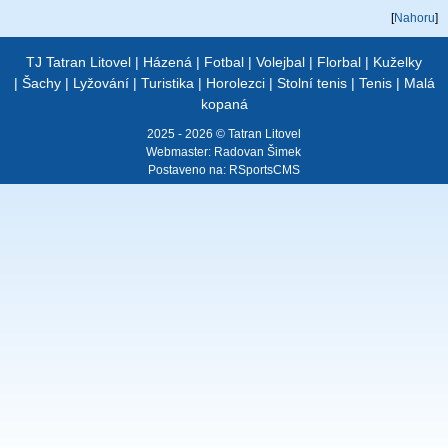
[
Nahoru
]
TJ Tatran Litovel
|
Házená
|
Fotbal
|
Volejbal
|
Florbal
|
Kuželky
|
Šachy
|
Lyžování
|
Turistika
|
Horolezci
|
Stolní tenis
|
Tenis
|
Malá
kopaná
2025 - 2026 © Tatran Litovel
Webmaster:
Radovan Šimek
Postaveno na:
RSportsCMS